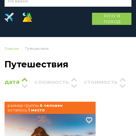
Не важно
ХОЧУ В
ПОХОД
Главная
Путешествия
Путешествия
дата
сложность
стоимость
размер группы
6 человек
осталось
1 место